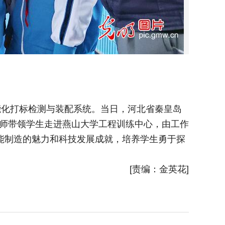
能化打标检测与装配系统。当日，河北省秦皇岛
2025
教师带领学生走进燕山大学工程训练中心，由工作
区交建里
能制造的魅力和科技发展成就，培养学生勇于探
学生介绍
谨求实的
[责编：金英花]