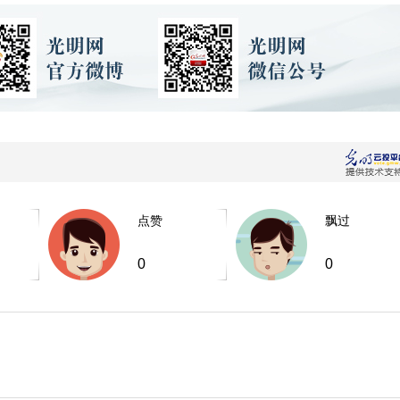
点赞
飘过
0
0