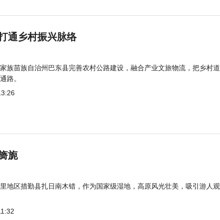
打通乡村振兴脉络
家族苗族自治州巴东县完善农村公路建设，融合产业文旅物流，把乡村道
通路。
13:26
旖旎
里地区措勤县扎日南木错，作为国家级湿地，高原风光壮美，吸引游人观
11:32