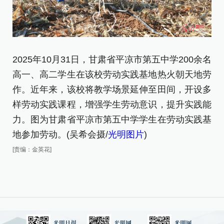
2
2025年10月31日，甘肃省平凉市第五中学200余名
高
高一、高二学生在该校劳动实践基地热火朝天地劳
作
作。近年来，该校将教学场景延伸至田间，开设多
样
样劳动实践课程，增强学生劳动意识，提升实践能
力
力。图为甘肃省平凉市第五中学学生在劳动实践基
基
地参加劳动。(吴希会摄/
光明图片
)
[责
[责编：金英花]