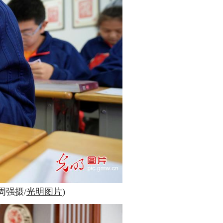
周强摄/
光明图片
)