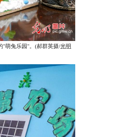
"萌兔乐园"。(郝群英摄/
光明