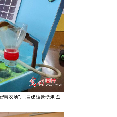
慧农场"。(曹建雄摄/
光明图