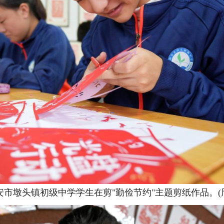
海安市墩头镇初级中学学生在剪"勤俭节约"主题剪纸作品。(