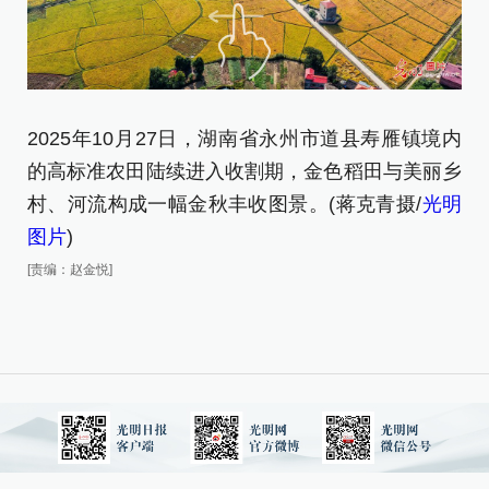
2
2025年10月27日，湖南省永州市道县寿雁镇境内
的
的高标准农田陆续进入收割期，金色稻田与美丽乡
村
村、河流构成一幅金秋丰收图景。(蒋克青摄/
光明
图
图片
)
[责
[责编：赵金悦]