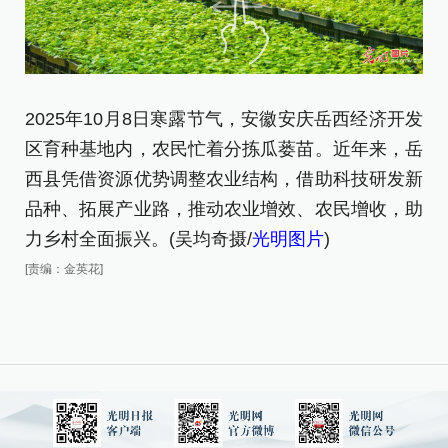
2025年10月8日寒露节气，安徽安庆岳西经济开发
2
区育种基地内，农民忙着分拣瓜蒌苗。近年来，岳
区
西县凭借资源优势调整农业结构，借助科技研发新
西
品种、拓展产业路，推动农业增效、农民增收，助
品
力乡村全面振兴。(吴均奇摄/
光明图片
)
力
[责编：金英花]
[责