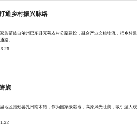
打通乡村振兴脉络
家族苗族自治州巴东县完善农村公路建设，融合产业文旅物流，把乡村道
通路。
13:26
旖旎
里地区措勤县扎日南木错，作为国家级湿地，高原风光壮美，吸引游人观
11:32