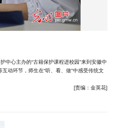
护中心主办的“古籍保护课程进校园”来到安徽中
2025
等互动环节，师生在“听、看、做”中感受传统文
大学。活
力，普及
[责编：金英花]