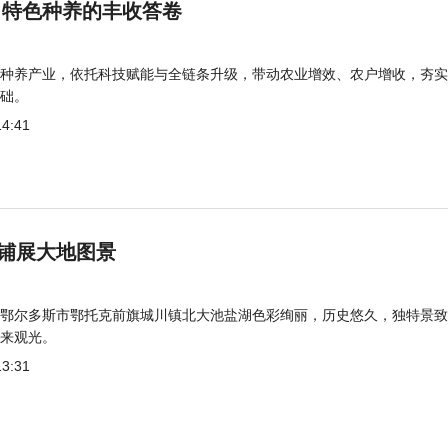
 特色种养的丰收答卷
种养产业，依托科技赋能与全链条升级，带动农业增效、农户增收，夯实
础。
14:41
铺展大地图景
鄂尔多斯市鄂托克前旗城川镇北大池盐湖色彩绚丽，历史悠久，独特景致
来观光。
13:31