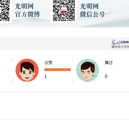
点赞
飘过
1
0