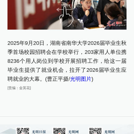
2
2025年9月20日，湖南省南华大学2026届毕业生秋
季
季首场校园招聘会在学校举行，203家用人单位携
8
8236个用人岗位到学校开展招聘工作，给这一届
毕
毕业生提供了就业机会，拉开了2026届毕业生应
聘
聘就业的大幕。(曹正平摄/
光明图片
)
[责
[责编：金英花]