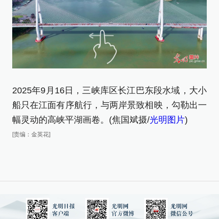
2025年9月16日，三峡库区长江巴东段水域，大小
船只在江面有序航行，与两岸景致相映，勾勒出一
幅灵动的高峡平湖画卷。(焦国斌摄/
光明图片
)
[责编：金英花]
2
船
幅
[责