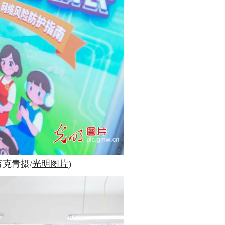
克青摄/
光明图片
)