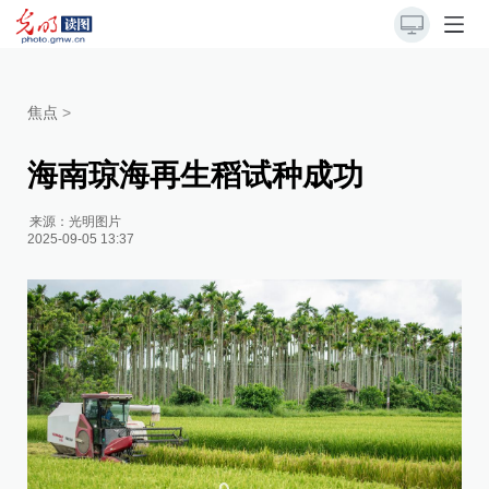
焦点
>
海南琼海再生稻试种成功
来源：
光明图片
2025-09-05 13:37
2
公
[责