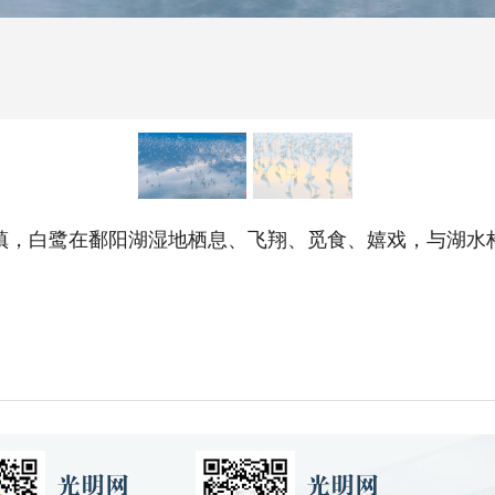
镇，白鹭在鄱阳湖湿地栖息、飞翔、觅食、嬉戏，与湖水构