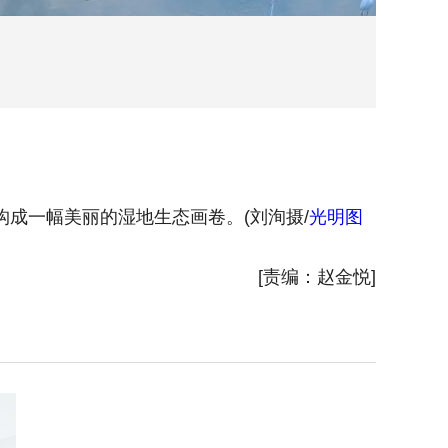
成一幅美丽的湿地生态画卷。(刘洵摄/
光明图
2025
片
)
[责编：赵金悦]