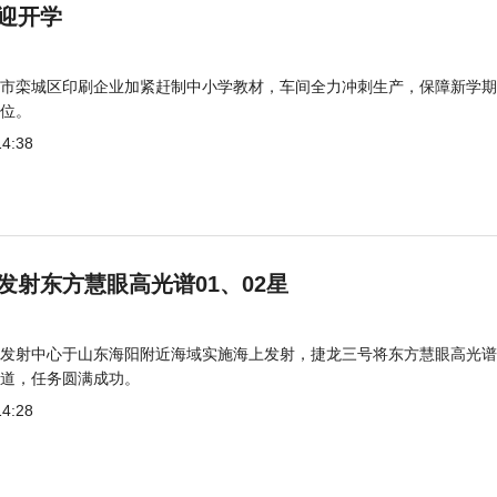
迎开学
市栾城区印刷企业加紧赶制中小学教材，车间全力冲刺生产，保障新学期
位。
14:38
发射东方慧眼高光谱01、02星
发射中心于山东海阳附近海域实施海上发射，捷龙三号将东方慧眼高光谱
道，任务圆满成功。
14:28