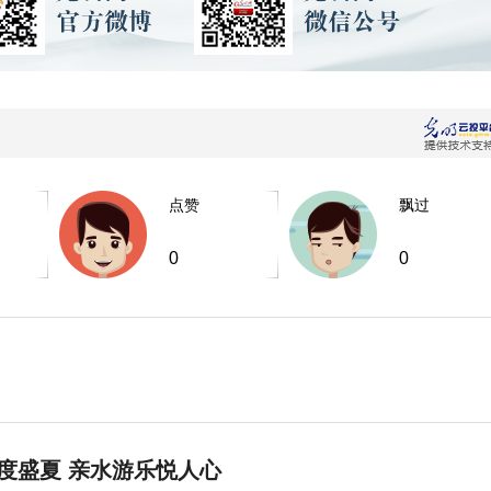
点赞
飘过
0
0
度盛夏 亲水游乐悦人心