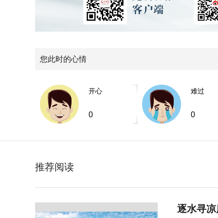
您此时的心情
开心
难过
0
0
推荐阅读
逐水寻凉