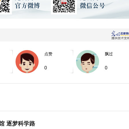
点赞
飘过
0
0
馆 逐梦科学路