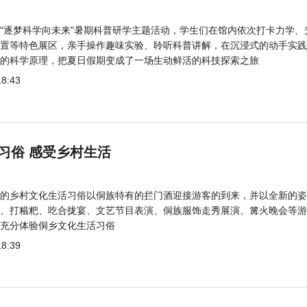
"逐梦科学向未来"暑期科普研学主题活动，学生们在馆内依次打卡力学、
置等特色展区，亲手操作趣味实验、聆听科普讲解，在沉浸式的动手实践
的科学原理，把夏日假期变成了一场生动鲜活的科技探索之旅
18:43
习俗 感受乡村生活
的乡村文化生活习俗以侗族特有的拦门酒迎接游客的到来，并以全新的姿
、打糍粑、吃合拢宴、文艺节目表演、侗族服饰走秀展演、篝火晚会等游
充分体验侗乡文化生活习俗
18:39