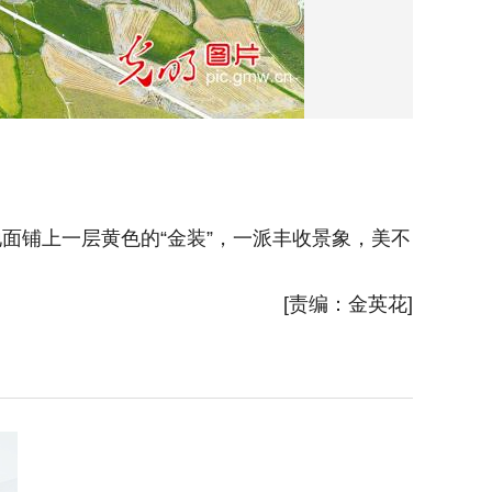
面铺上一层黄色的“金装”，一派丰收景象，美不
2025
胜收。(
[责编：金英花]