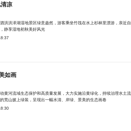
觅清凉
泗洪洪泽湖湿地景区绿意盎然，游客乘坐竹筏在水上杉林里漂游，亲近自
，静享湿地初秋美好风光
18:37
美如画
动黄河流域生态保护和高质量发展，大力实施沿黄绿化，持续治理水土流
的荒山披上绿装，呈现出一幅水清、岸绿、景美的生态画卷
18:30