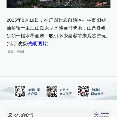
2025年8月19日，在广西壮族自治区桂林市阳朔县
葡萄镇千里江山图大型水墨画打卡地，山峦叠嶂，
犹如一幅水墨画卷，吸引不少游客前来观赏游玩。
(邹宇波摄/
光明图片
)
[责编：潘迪]
您此时的心情