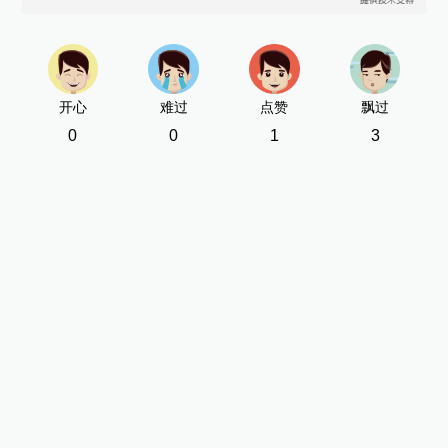
开心
难过
点赞
飘过
0
0
1
3