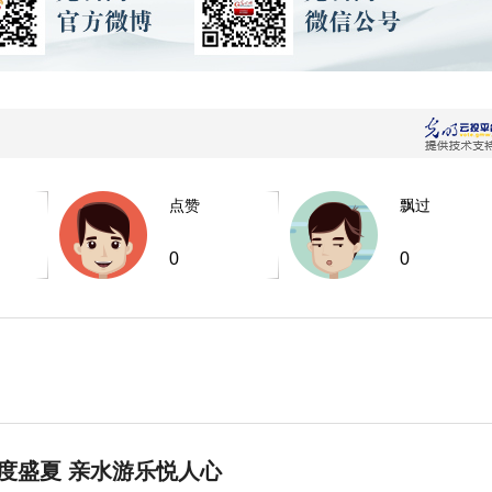
点赞
飘过
0
0
度盛夏 亲水游乐悦人心