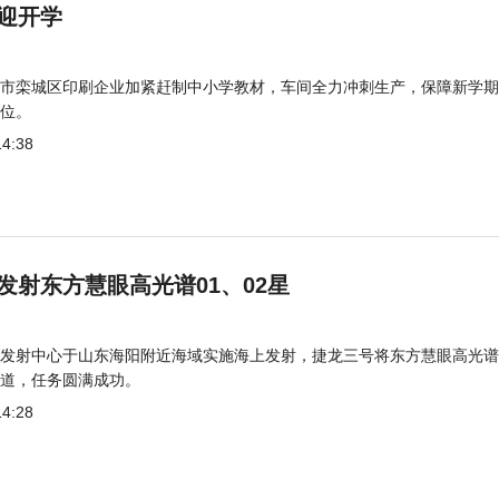
迎开学
市栾城区印刷企业加紧赶制中小学教材，车间全力冲刺生产，保障新学期
位。
14:38
发射东方慧眼高光谱01、02星
发射中心于山东海阳附近海域实施海上发射，捷龙三号将东方慧眼高光谱
道，任务圆满成功。
14:28