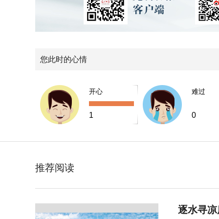
您此时的心情
开心
难过
1
0
推荐阅读
逐水寻凉