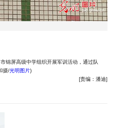
港市锦屏高级中学组织开展军训活动，通过队
2025
摄/
光明图片
)
列、方阵
[责编：潘迪]