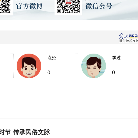
点赞
飘过
0
0
时节 传承民俗文脉