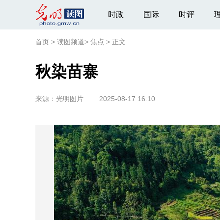
时政
国际
时评
首页
>
读图频道
>
焦点
>
正文
秋染苗寨
来源：
光明图片
2025-08-17 16:10