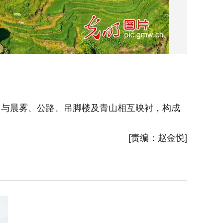
田与晨雾、公路、吊脚楼及青山相互映衬，构成
2025
一幅美丽
[责编：赵金悦]