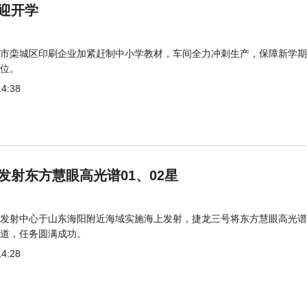
迎开学
市栾城区印刷企业加紧赶制中小学教材，车间全力冲刺生产，保障新学期
位。
14:38
发射东方慧眼高光谱01、02星
发射中心于山东海阳附近海域实施海上发射，捷龙三号将东方慧眼高光谱
道，任务圆满成功。
14:28