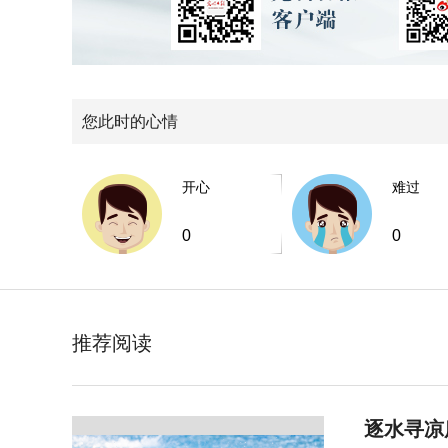
您此时的心情
开心
难过
0
0
推荐阅读
逐水寻凉