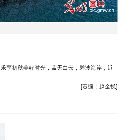
、乐享初秋美好时光，蓝天白云，碧波海岸，近
2025
收眼底。
[责编：赵金悦]