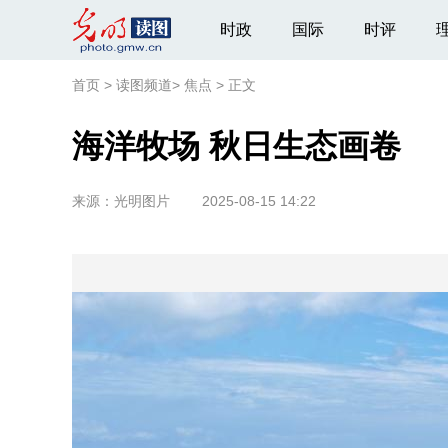
时政
国际
时评
首页
>
读图频道
>
焦点
>
正文
海洋牧场 秋日生态画卷
来源：
光明图片
2025-08-15 14:22