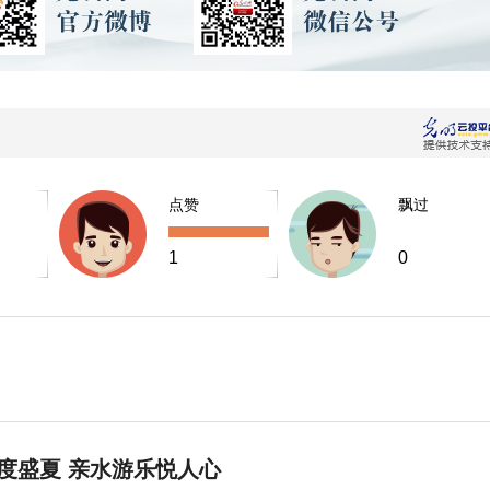
点赞
飘过
1
0
度盛夏 亲水游乐悦人心