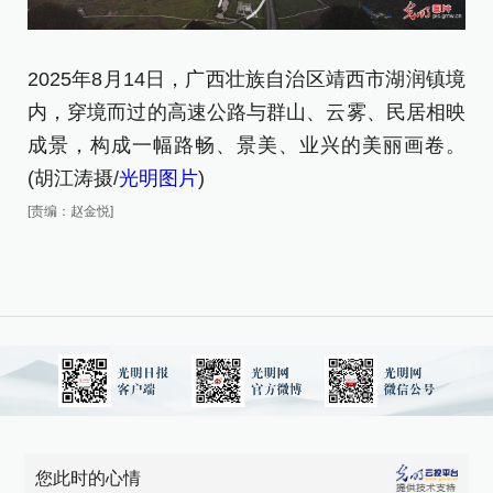
2
2025年8月14日，广西壮族自治区靖西市湖润镇境
内
内，穿境而过的高速公路与群山、云雾、民居相映
成
成景，构成一幅路畅、景美、业兴的美丽画卷。
(
(胡江涛摄/
光明图片
)
[责
[责编：赵金悦]
您此时的心情