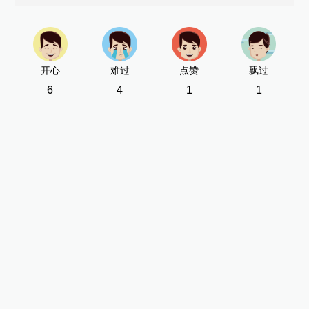
开心
难过
点赞
飘过
6
4
1
1