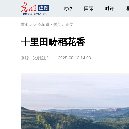
时政
国际
时评
首页
>
读图频道
>
焦点
>
正文
十里田畴稻花香
来源：
光明图片
2025-08-13 14:03