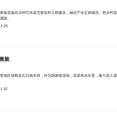
家族苗族自治州巴东县完善农村公路建设，融合产业文旅物流，把乡村道
通路。
13:26
旖旎
里地区措勤县扎日南木错，作为国家级湿地，高原风光壮美，吸引游人观
11:32