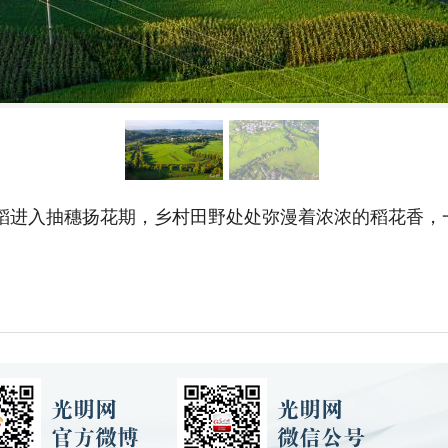
水稻进入抽穗扬花期，乡村田野处处弥漫着浓浓的稻花香，