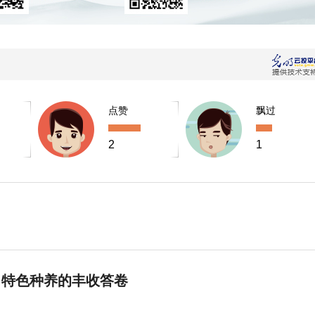
点赞
飘过
2
1
 特色种养的丰收答卷