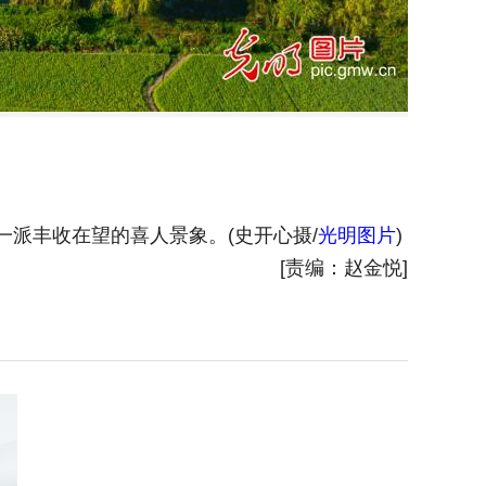
一派丰收在望的喜人景象。(史开心摄/
光明图片
)
2025
[责编：赵金悦]
片
)