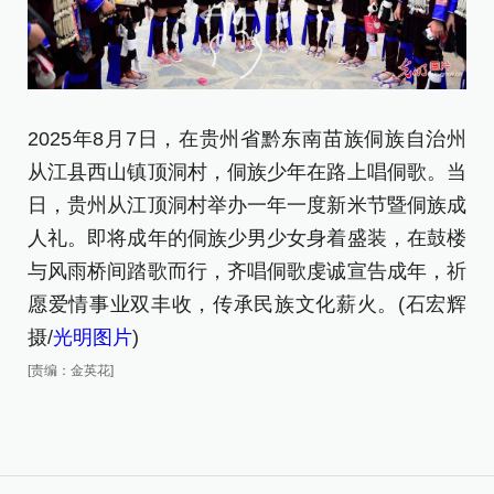
2025年8月7日，在贵州省黔东南苗族侗族自治州
2
从江县西山镇顶洞村，侗族少年在路上唱侗歌。当
从
日，贵州从江顶洞村举办一年一度新米节暨侗族成
当
人礼。即将成年的侗族少男少女身着盛装，在鼓楼
成
与风雨桥间踏歌而行，齐唱侗歌虔诚宣告成年，祈
楼
愿爱情事业双丰收，传承民族文化薪火。(石宏辉
祈
摄/
光明图片
)
辉
[责编：金英花]
[责