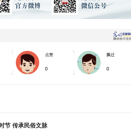
点赞
飘过
0
0
时节 传承民俗文脉