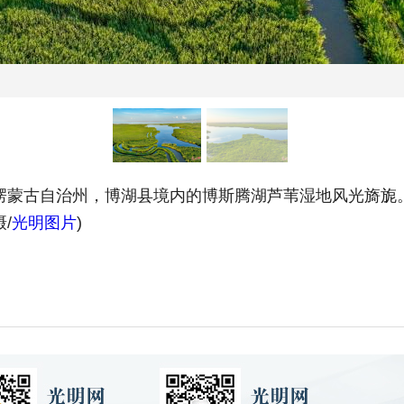
楞蒙古自治州，博湖县境内的博斯腾湖芦苇湿地风光旖旎
/
光明图片
)