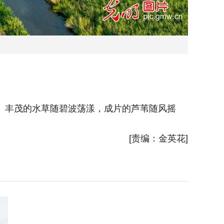
。丰茂的水草随碧波荡漾，成片的芦苇随风摇
2025
曳，共同
[责编：金英花]