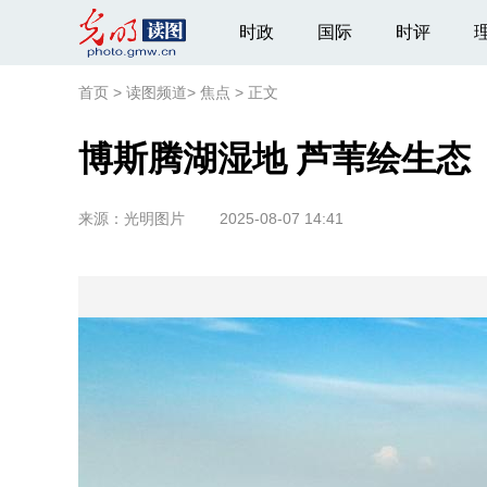
时政
国际
时评
首页
>
读图频道
>
焦点
>
正文
博斯腾湖湿地 芦苇绘生态
来源：
光明图片
2025-08-07 14:41