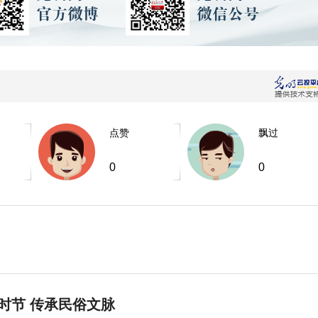
点赞
飘过
0
0
时节 传承民俗文脉