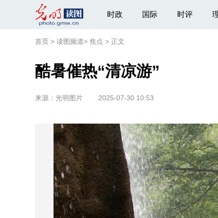
时政
国际
时评
首页
>
读图频道
>
焦点
>
正文
酷暑催热“清凉游”
来源：
光明图片
2025-07-30 10:53