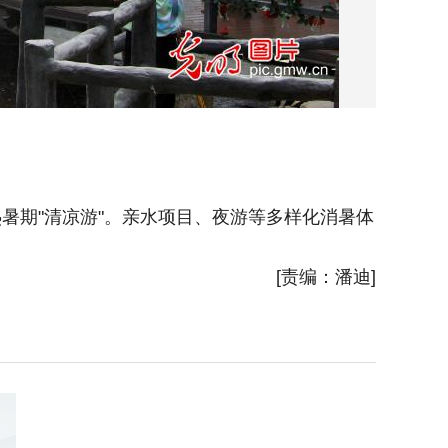
暑期"清凉游"。亲水项目、夜游等多样化消暑体
2025
[责编：潘迪]