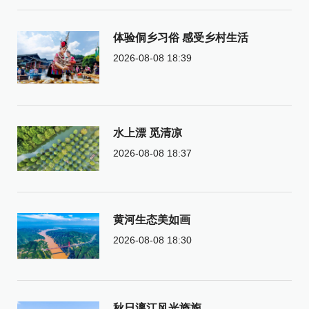
体验侗乡习俗 感受乡村生活
2026-08-08 18:39
水上漂 觅清凉
2026-08-08 18:37
黄河生态美如画
2026-08-08 18:30
秋日漓江风光旖旎