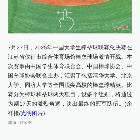
7月27日，2025年中国大学生棒垒球联赛总决赛在
2
江苏省仪征市综合体育场馆棒垒球场激情开战。本
厦
次赛事由中国学生体育联合会、中国棒球协会、中
[责
国垒球协会联合主办，汇聚了包括清华大学、北京
大学、同济大学等全国顶尖高校的棒垒球精英。比
赛分为棒球和垒球两大项目，设多个组别，将通过
为期17天的激烈角逐，决出最终的冠军队伍。(余
祥摄/
光明图片
)
[责编：赵金悦]