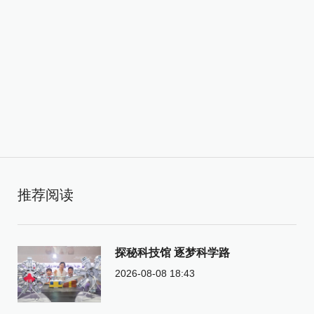
推荐阅读
探秘科技馆 逐梦科学路
2026-08-08 18:43