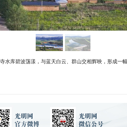
树寺水库碧波荡漾，与蓝天白云、群山交相辉映，形成一幅