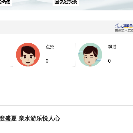
点赞
飘过
0
0
度盛夏 亲水游乐悦人心