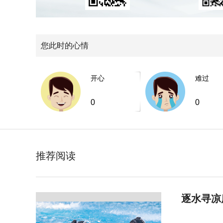
您此时的心情
开心
难过
0
0
推荐阅读
逐水寻凉