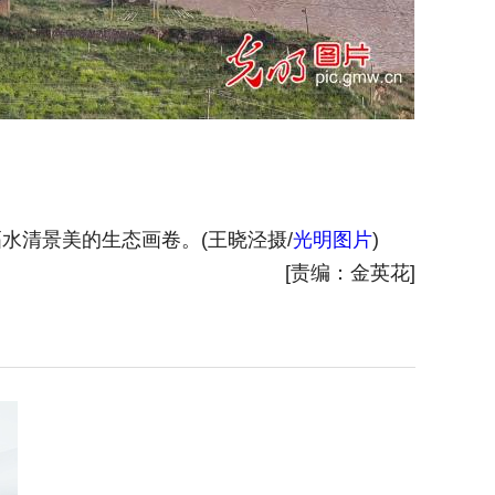
水清景美的生态画卷。(王晓泾摄/
光明图片
)
2025
[责编：金英花]