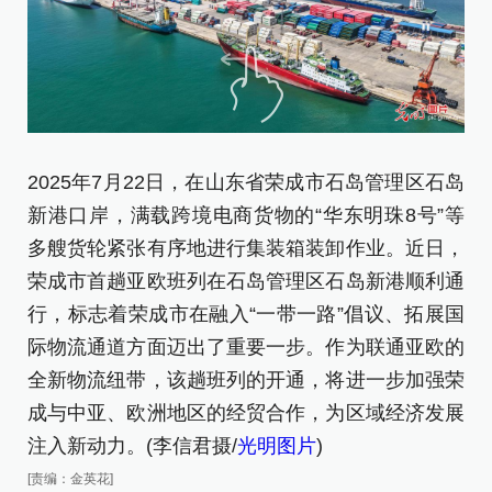
2
2025年7月22日，在山东省荣成市石岛管理区石岛
新
新港口岸，满载跨境电商货物的“华东明珠8号”等
多
多艘货轮紧张有序地进行集装箱装卸作业。近日，
荣
荣成市首趟亚欧班列在石岛管理区石岛新港顺利通
行
行，标志着荣成市在融入“一带一路”倡议、拓展国
际
际物流通道方面迈出了重要一步。作为联通亚欧的
全
全新物流纽带，该趟班列的开通，将进一步加强荣
成
成与中亚、欧洲地区的经贸合作，为区域经济发展
注
注入新动力。(李信君摄/
光明图片
)
[责
[责编：金英花]