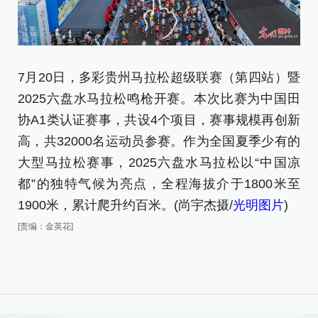
7
7月20日，多彩贵州马拉松超级联赛（第四站）暨
2
2025六盘水马拉松鸣枪开赛。本次比赛为中国田
协
协A1类认证赛事，共设4个项目，赛事规模再创新
高
高，共32000名运动员参赛。作为全国夏季少有的
大
大型马拉松赛事，2025六盘水马拉松以“中国凉
都
都”的独特气候为亮点，全程海拔介于1800米至
1
1900米，累计爬升约百米。(尚宇杰摄/
光明图片
)
[责
[责编：金英花]