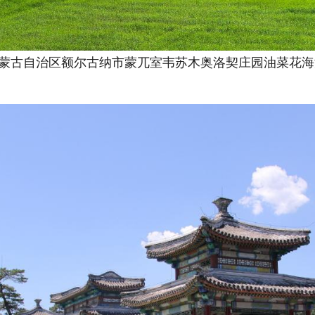
内蒙古自治区额尔古纳市蒙兀室韦苏木奥洛契庄园油菜花海