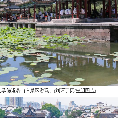
北承德避暑山庄景区游玩。(刘环宇摄/
光明图片
)