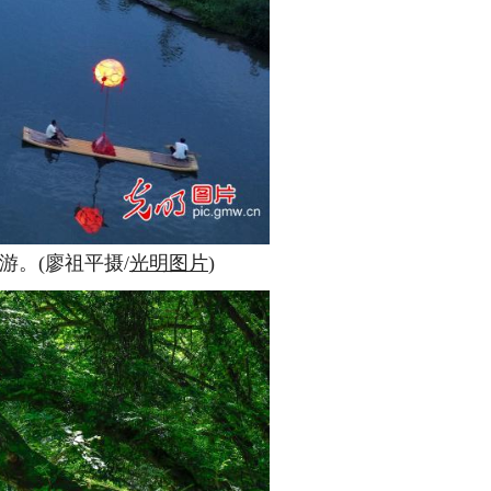
。(廖祖平摄/
光明图片
)