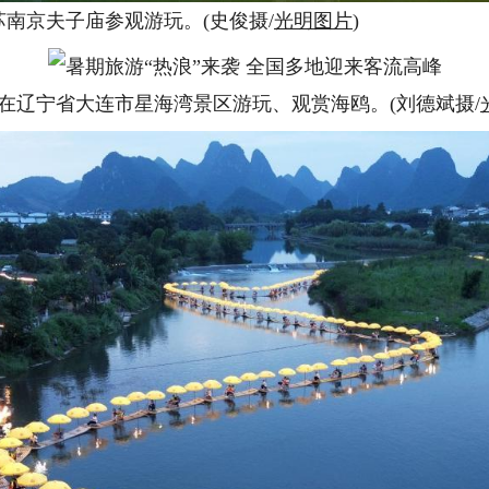
苏南京夫子庙参观游玩。(史俊摄/
光明图片
)
客在辽宁省大连市星海湾景区游玩、观赏海鸥。(刘德斌摄/