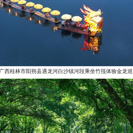
在广西桂林市阳朔县遇龙河白沙镇河段乘坐竹筏体验金龙巡游