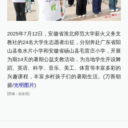
2025年7月12日，安徽省淮北师范大学薪火义务支
2
教社的24名大学生志愿者出征，分别奔赴广东省阳
薪
山县鱼水片小学和安徽省砀山县毛雷庄小学，开展
光
为期14天的暑期公益支教活动，为当地学生开设舞
[责
蹈、英语、科学、音乐、美工、体育等丰富多彩的
兴趣课程，丰富乡村孩子们的暑期生活。(万善朝
摄/
光明图片
)
[责编：赵金悦]