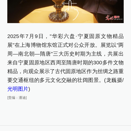
2
2025年7月9日，"华彩六盘·宁夏固原文物精品
展
展"在上海博物馆东馆正式对公众开放。展览以"两
光
周—南北朝—隋唐"三大历史时期为主线，共展出
[责
来自宁夏固原地区西周至隋唐时期的300多件文物
精品，向观众展示了古代固原地区作为丝绸之路重
要交通枢纽的多元文化交融的壮阔图景。(龙巍摄/
光明图片
)
[责编：潘迪]