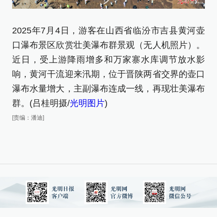
2025年7月4日，游客在山西省临汾市吉县黄河壶
口瀑布景区欣赏壮美瀑布群景观（无人机照片）。
近日，受上游降雨增多和万家寨水库调节放水影
2
响，黄河干流迎来汛期，位于晋陕两省交界的壶口
口
瀑布水量增大，主副瀑布连成一线，再现壮美瀑布
近
群。(吕桂明摄/
光明图片
)
响
[责编：潘迪]
瀑
群
[责