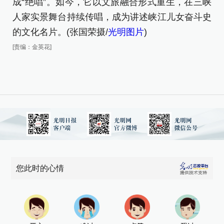
成“绝唱”。如今，它以文旅融合形式重生，在三峡
成
人家实景舞台持续传唱，成为讲述峡江儿女奋斗史
人
的文化名片。(张国荣摄/
光明图片
)
的
[责编：金英花]
[责
您此时的心情