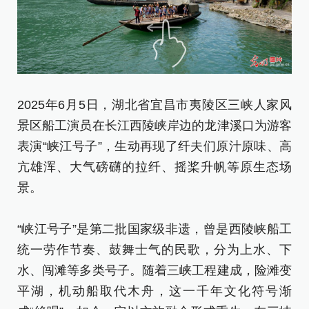
2025年6月5日，湖北省宜昌市夷陵区三峡人家风
2
景区船工演员在长江西陵峡岸边的龙津溪口为游客
景
表演“峡江号子”，生动再现了纤夫们原汁原味、高
表
亢雄浑、大气磅礴的拉纤、摇桨升帆等原生态场
亢
景。
景
“峡江号子”是第二批国家级非遗，曾是西陵峡船工
“
统一劳作节奏、鼓舞士气的民歌，分为上水、下
统
水、闯滩等多类号子。随着三峡工程建成，险滩变
水
平湖，机动船取代木舟，这一千年文化符号渐
平