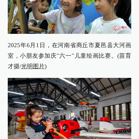
2025年6月1日，在河南省商丘市夏邑县大河画
室，小朋友参加庆"六一"儿童绘画比赛。(苗育
才摄/
光明图片
)