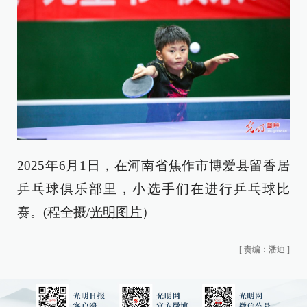
2025年6月1日，在河南省焦作市博爱县留香居
乒乓球俱乐部里，小选手们在进行乒乓球比
赛。(程全摄/
光明图片
）
[
责编：潘迪
]