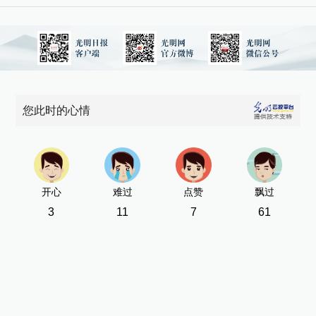
您此时的心情
开心
难过
点赞
飘过
3
11
7
61