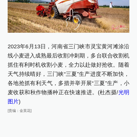
2023年6月13日，河南省三门峡市灵宝黄河滩涂沿
线小麦进入成熟最后收割冲刺期，多台联合收割机
2
抓住有利时机收割小麦，全力以赴做好抢收。随着
线
天气持续晴好，三门峡“三夏”生产进度不断加快，
抓
各地抢抓有利天气，多措并举开展“三夏”生产，小
天
麦收获和秋作物播种正在快速推进。(杜杰摄/
光明
各
图片
)
麦
[责编：金英花]
图
[责