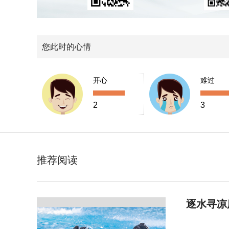
您此时的心情
开心
难过
2
3
推荐阅读
逐水寻凉