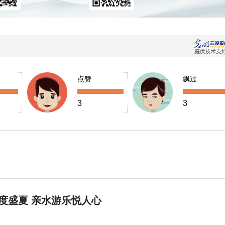
点赞
飘过
3
3
度盛夏 亲水游乐悦人心