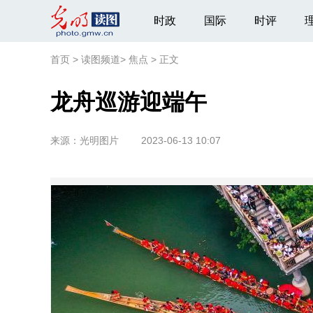
时政
国际
时评
首页
>
读图频道
>
焦点
>
正文
龙舟巡游迎端午
来源：
光明图片
2023-06-13 10:07