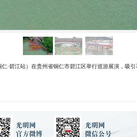
铜仁·碧江站）在贵州省铜仁市碧江区举行巡游展演，吸引