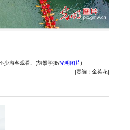
不少游客观看。(胡攀学摄/
光明图片
)
6月12
[责编：金英花]