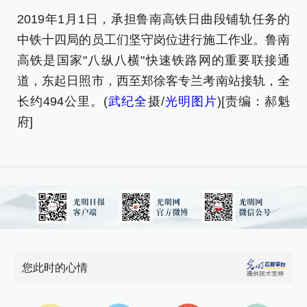
2019年1月1日，承担鲁南高铁日曲段铺轨任务的
2
中铁十四局的员工们坚守岗位进行施工作业。鲁南
中
高铁是国家"八纵八横"快速铁路网的重要联接通
高
道，东起日照市，西至郑徐客专兰考南站接轨，全
道
长约494公里。(
武纪全
摄/
光明图片
)[责编：郝魁
长
府]
府]
您此时的心情