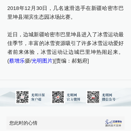
2018年12月30日，几名速滑选手在新疆哈密市巴
2
里坤县湖滨生态园冰场比赛。
里
近日，边城新疆哈密市巴里坤县进入了冰雪运动最
近
佳季节，丰富的冰雪资源吸引了许多冰雪运动爱好
佳
者前来体验，冰雪运动让边城巴里坤热闹起来。
者
(
蔡增乐
摄/
光明图片
)[责编：郝魁府]
(
蔡
您此时的心情