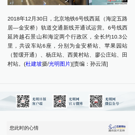
2018年12月30日，北京地铁6号线西延（海淀五路
2
居—金安桥）轨道交通新线开通试运营。6号线西
居
延跨越石景山和海淀两个行政区，全长约10.3公
延
里，共设车站6座，分别为金安桥站、苹果园站
里
（暂缓开通）、杨庄站、西黄村站、廖公庄站、田
（
村站。(
杜建坡
摄/
光明图片
)[责编：孙云清]
村
您此时的心情