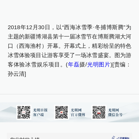
2018年12月30日，以“西海冰雪季·冬捕博斯腾”为
2
主题的新疆博湖县第十一届冰雪节在博斯腾湖大河
主
口（西海渔村）开幕。开幕式上，精彩纷呈的特色
口
冰雪体验项目让游客享受了一场冰雪盛宴。图为
游
冰
客体验冰雪娱乐项目。(
年磊
摄/
光明图片
)[责编：
客
孙云清]
编