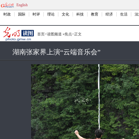
English
时政
国际
时评
理论
文化
科技
教育
经济
生活
法
首页
>
读图频道
»
焦点
>
正文
湖南张家界上演“云端音乐会”