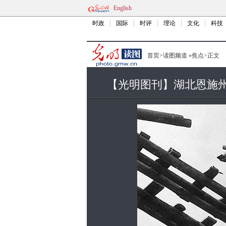
English
时政
国际
时评
理论
文化
科技
首页
>
读图频道
»
焦点
>
正文
【光明图刊】湖北恩施