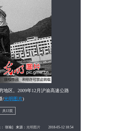
区。2009年12月沪渝高速公路
摄/
光明图片
)
共13页
辑： 张瑜]
来源：
光明图片
2018-05-12 18:54