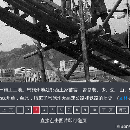
一施工工地。恩施州地处鄂西土家苗寨，曾是老、少、边、山、穷地
路全线开通，至此，结束了恩施州无高速公路和铁路的历史。(
文林
上一页
1
2
3
4
5
6
7
8
9
10
下一页
尾页
直接点击图片即可翻页
[ 责任编