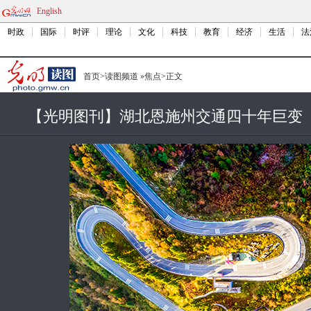
English
时政
国际
时评
理论
文化
科技
教育
经济
生活
法
首页
>
读图频道
»
焦点
>
正文
【光明图刊】湖北恩施州交通四十年巨变