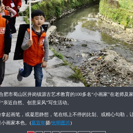
省合肥市蜀山区井岗镇源古艺术教育的100多名“小画家”在老师
“亲近自然、创意采风”写生活动。
起画笔，或凝思静想，笔在纸上不停的比划、或精心勾勒，让
小画家本色。(
葛宜年
摄/
光明图片
)