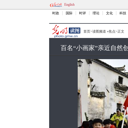
English
时政
国际
时评
理论
文化
科技
首页
>
读图频道
»
焦点
>
正文
百名“小画家”亲近自然