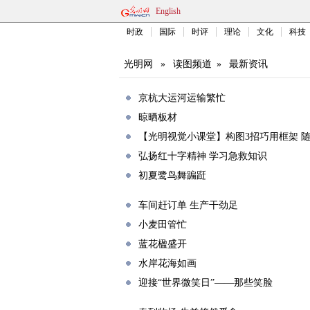
English
时政
国际
时评
理论
文化
科技
光明网
»
读图频道
»
最新资讯
京杭大运河运输繁忙
晾晒板材
【光明视觉小课堂】构图3招巧用框架 
弘扬红十字精神 学习急救知识
初夏鹭鸟舞蹁跹
车间赶订单 生产干劲足
小麦田管忙
蓝花楹盛开
水岸花海如画
迎接“世界微笑日”——那些笑脸