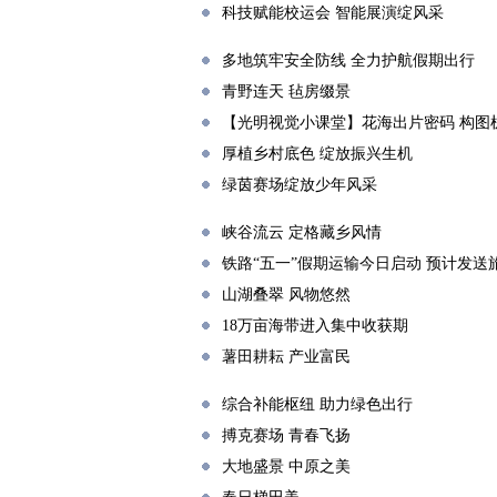
科技赋能校运会 智能展演绽风采
多地筑牢安全防线 全力护航假期出行
青野连天 毡房缀景
【光明视觉小课堂】花海出片密码 构图
厚植乡村底色 绽放振兴生机
绿茵赛场绽放少年风采
峡谷流云 定格藏乡风情
铁路“五一”假期运输今日启动 预计发送旅
山湖叠翠 风物悠然
18万亩海带进入集中收获期
薯田耕耘 产业富民
综合补能枢纽 助力绿色出行
搏克赛场 青春飞扬
大地盛景 中原之美