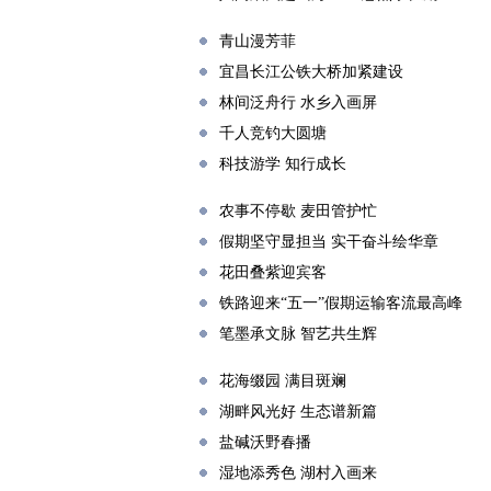
青山漫芳菲
宜昌长江公铁大桥加紧建设
林间泛舟行 水乡入画屏
千人竞钓大圆塘
科技游学 知行成长
农事不停歇 麦田管护忙
假期坚守显担当 实干奋斗绘华章
花田叠紫迎宾客
铁路迎来“五一”假期运输客流最高峰
笔墨承文脉 智艺共生辉
花海缀园 满目斑斓
湖畔风光好 生态谱新篇
盐碱沃野春播
湿地添秀色 湖村入画来