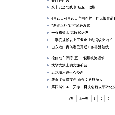
春日梯田美
筑牢安全防线 护航五一假期
4月20日-4月26日光明图片一周见报作品
“渔光互补”助推绿色发展
一桥横碧水 高峡起雄姿
一季度规模以上工业企业利润较快增长
山东港口青岛港已开通11条非洲航线
检修动车保障“五一”假期铁路运输
戈壁大漠上的文旅盛会
五龙峪河道生态焕新
鳌鱼飞天耀夜色 非遗文旅醉游人
第四届中国（安徽）科技创新成果转化
首页
上一页
1
2
3