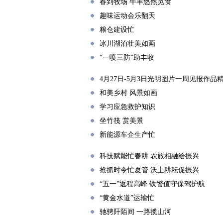
春到牧场 牛羊悠然觅食
趣味运动会乐翻天
粮仓建设忙
冰川湖泊壮美如画
“一喷三防”助丰收
4月27日-5月3日光明图片一周见报作品
和美乡村 风景如画
学习应急救护知识
坐竹筏 赏美景
新能源车企生产忙
科技赋能忙春耕 农旅相融绘振兴
抢抓时令忙夏管 沃土耕耘促振兴
“五一”返程高峰 铁警值守保驾护航
“黄金水道”运输忙
驰骋阡陌间 一路揽山河