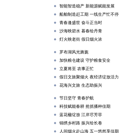
智能智造稳产 新能源赋能发展
船舶制造赶工期 一线生产忙不停
青春逢盛世 奋斗正当时
沙海映碧水 暮春绘丹青
灯火映老街 假日烟火浓
罗布湖风光旖旎
加快粮仓建设 守护粮食安全
立夏将至 农事正忙
假日文旅聚烟火 夜经济绽放活力
花海兴文旅 生态助振兴
节日坚守 青春护航
科技赋能春耕 抢抓播种佳期
蓝花楹绽放 江岸尽芳菲
锦绣乡村路 振兴绘长卷
人间烟火赴山海 五一悠然享佳期