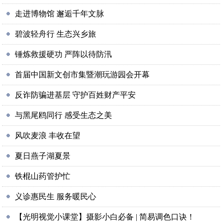
走进博物馆 邂逅千年文脉
碧波轻舟行 生态兴乡旅
锤炼救援硬功 严阵以待防汛
首届中国新文创市集暨潮玩游园会开幕
反诈防骗进基层 守护百姓财产平安
与黑尾鸥同行 感受生态之美
风吹麦浪 丰收在望
夏日燕子湖夏景
铁棍山药管护忙
义诊惠民生 服务暖民心
【光明视觉小课堂】摄影小白必备 | 简易调色口诀！