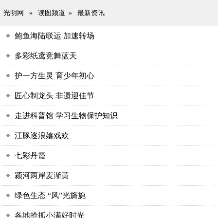
光明网
»
读图频道
»
最新资讯
鲍鱼海陆联运 加速转场
多彩纸鸢竞舞蓝天
护一方生灵 育少年初心
匠心制龙头 非遗迎佳节
走进科普馆 学习生物保护知识
江豚逐浪嬉戏欢
七彩丹霞
颍河两岸麦渐黄
绿色生态 “风”光旖旎
各地抢抓小满好时光