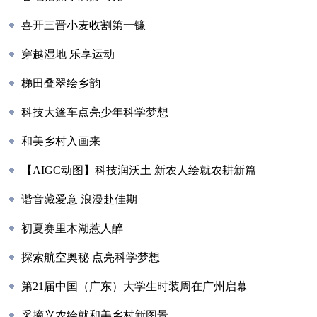
喜开三晋小麦收割第一镰
穿越湿地 乐享运动
梯田叠翠绘乡韵
科技大篷车点亮少年科学梦想
和美乡村入画来
【AIGC动图】科技润沃土 新农人绘就农耕新篇
谐音藏爱意 浪漫赴佳期
初夏赛里木湖惹人醉
探索航空奥秘 点亮科学梦想
第21届中国（广东）大学生时装周在广州启幕
采摘兴农绘就和美乡村新图景