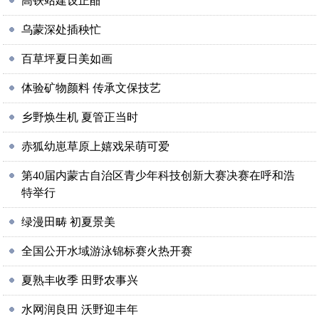
高铁站建设正酣
乌蒙深处插秧忙
百草坪夏日美如画
体验矿物颜料 传承文保技艺
乡野焕生机 夏管正当时
赤狐幼崽草原上嬉戏呆萌可爱
第40届内蒙古自治区青少年科技创新大赛决赛在呼和浩
特举行
绿漫田畴 初夏景美
全国公开水域游泳锦标赛火热开赛
夏熟丰收季 田野农事兴
水网润良田 沃野迎丰年