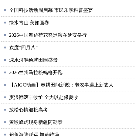
全国科技活动周启幕 市民乐享科普盛宴
绿水青山 美如画卷
2026中国舞蹈荷花奖巡演在延安举行
欢度“四月八”
涑水河畔绘就田园盛景
2026兰州马拉松鸣枪开跑
【AIGC动画】春耕田间新貌：老农事遇上新农人
麦浪翻滚丰收忙 全力以赴保夏收
放松心情迎接高考
黄喉蜂虎现身新疆阿勒泰
鲍鱼海陆联运 加速转场