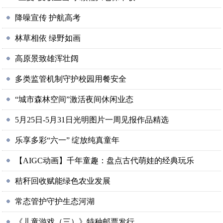
降噪宣传 护航高考
林草相依 绿野如画
高原景致雄浑壮阔
多类监管机制守护校园用餐安全
“城市森林空间”激活夜间休闲业态
5月25日-5月31日光明图片一周见报作品精选
乐享多彩“六一” 绽放纯真童年
【AIGC动画】千年童趣：盘点古代萌娃的经典玩乐
秸秆回收赋能绿色农业发展
常态管护守护生态河湖
《儿童游戏（三）》特种邮票发行