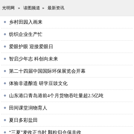
光明网
»
读图频道
»
最新资讯
乡村田园入画来
纺织企业生产忙
爱眼护眼 迎接爱眼日
智启少年志 科创向未来
第二十四届中国国际环保展览会开幕
体验非遗酿造 研学豆豉文化
山东港口青岛港前4个月货物吞吐量超2.5亿吨
田间课堂润物育人
夏日多彩盐田
“三夏”麦收正当时 颗粒归仓保丰收