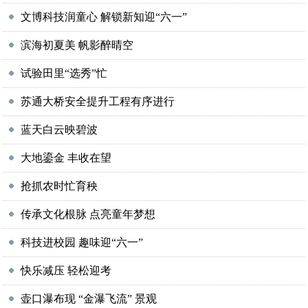
文博科技润童心 解锁新知迎“六一”
滨海初夏美 帆影醉晴空
试验田里“选秀”忙
苏通大桥安全提升工程有序进行
蓝天白云映碧波
大地鎏金 丰收在望
抢抓农时忙育秧
传承文化根脉 点亮童年梦想
科技进校园 趣味迎“六一”
快乐减压 轻松迎考
壶口瀑布现 “金瀑飞流” 景观