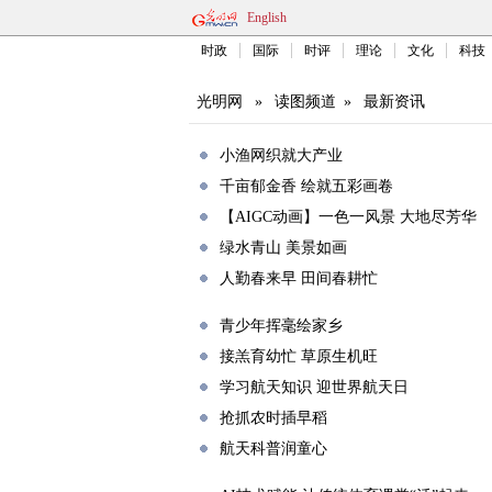
English
时政
国际
时评
理论
文化
科技
光明网
»
读图频道
»
最新资讯
小渔网织就大产业
千亩郁金香 绘就五彩画卷
【AIGC动画】一色一风景 大地尽芳华
绿水青山 美景如画
人勤春来早 田间春耕忙
青少年挥毫绘家乡
接羔育幼忙 草原生机旺
学习航天知识 迎世界航天日
抢抓农时插早稻
航天科普润童心