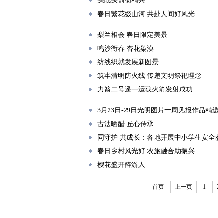
实战实训砺精兵
春日繁花缀山河 共赴人间好风光
梨兰相会 春日限定美景
鸣沙衔春 杏花染漠
纺线织就发展新图景
筑牢清明防火线 传递文明祭祀理念
力箭二号遥一运载火箭发射成功
3月23日-29日光明图片一周见报作品精
古法晒醋 匠心传承
同守护 共成长：各地开展中小学生安全
春日乡村风光好 农旅融合助振兴
樱花盛开醉游人
首页
上一页
1