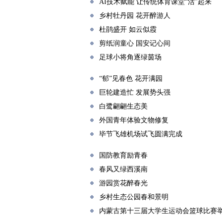
AI技术赋能 让传统体育课堂“活”起来
乡村牡丹园 花开醉游人
杜鹃盛开 如云似霞
剪纸润童心 国安记心间
足球小将角逐绿茵场
“郁”见春色 花开满园
巨轮建造忙 发展势头强
白鹭翩翩生态美
外国青年体验文物修复
毕节飞雄机场试飞圆满完成
国防教育励青春
春风又绿西溪南
游园赏花醉春光
乡村生态公园春和景明
内蒙古第十三届大学生运动会篮球比赛