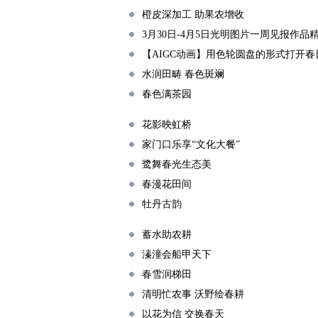
橙皮深加工 助果农增收
3月30日-4月5日光明图片一周见报作品
【AIGC动画】用色轮圆盘的形式打开春
水润田畴 春色斑斓
春色满茶园
花影映虹桥
家门口乐享“文化大餐”
鹭舞春光生态美
春漫花田间
牡丹古韵
蓄水助农耕
溱潼会船甲天下
春雪润梯田
清明忙农事 沃野绘春耕
以花为信 交换春天