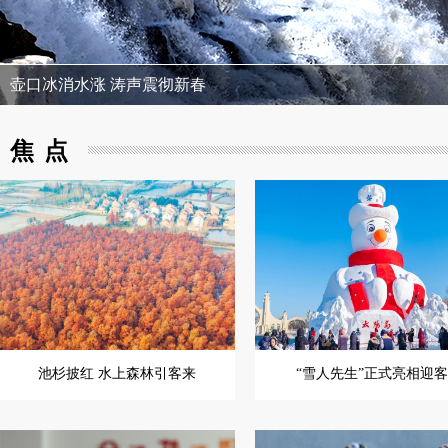
壶口冰消水涨 涛声震彻新春
焦点
池杉披红 水上森林引客来
“雪人先生”正式亮相迎