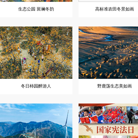
生态公园 斑斓冬韵
高标准农田冬景如画
冬日柿园醉游人
野鹿荡生态美如画