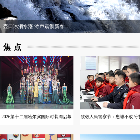
壶口冰消水涨 涛声震彻新春
焦点
2026第十二届哈尔滨国际时装周启幕
致敬人民警察节：忠诚不改 守