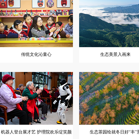
传统文化沁童心
生态美景入画来
机器人登台展才艺 护理院欢乐绽笑颜
生态茶园绘就冬日好“丰”