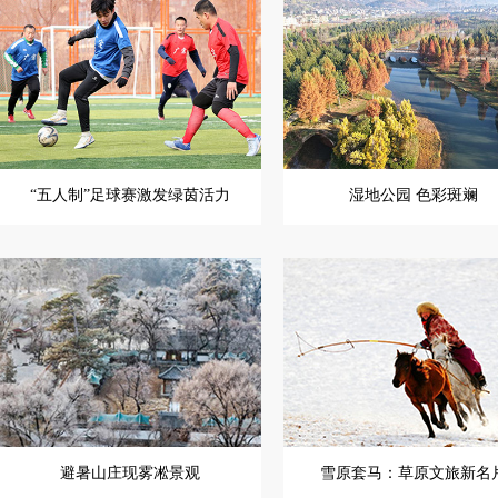
“五人制”足球赛激发绿茵活力
湿地公园 色彩斑斓
避暑山庄现雾凇景观
雪原套马：草原文旅新名