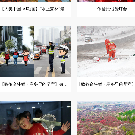
【大美中国·AI动画】“水上森林”景独好
体验民俗赏灯会
【致敬奋斗者・寒冬里的坚守】街头守护者的圈粉瞬间