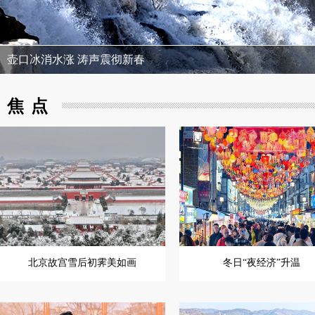
壶口冰消水涨 涛声震彻新春
焦点
北京故宫雪后初霁美如画
冬日“夜经济”升温