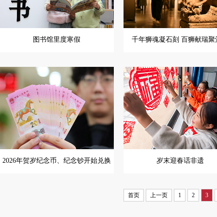
图书馆里度寒假
千年狮魂凝石刻 百狮献瑞聚
2026年贺岁纪念币、纪念钞开始兑换
岁末迎春话非遗
首页
上一页
1
2
3