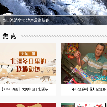
壶口冰消水涨 涛声震彻新春
焦点
【AIGC动画】大美中国｜北疆冬日里的珍稀动物
年味漫乡村 花灯俏迎春