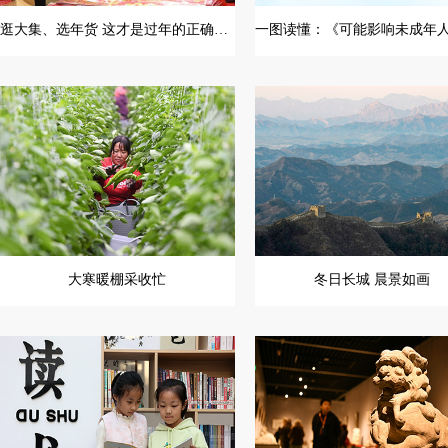
逛大集、选年货 这才是过年的正确打开方式
大寒暖棚采收忙
冬日长城 晨景如画