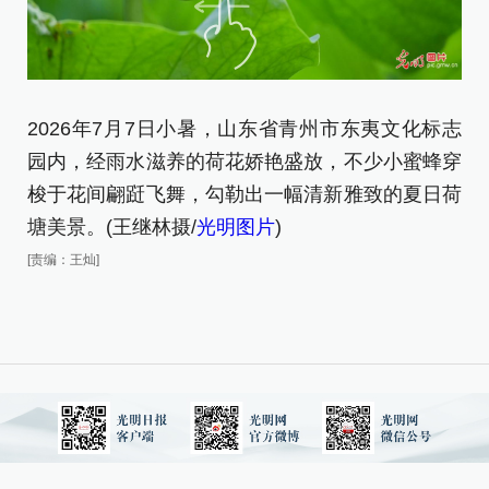
2026年7月7日小暑，山东省青州市东夷文化标志
2
园内，经雨水滋养的荷花娇艳盛放，不少小蜜蜂穿
园
梭于花间翩跹飞舞，勾勒出一幅清新雅致的夏日荷
梭
塘美景。(王继林摄/
光明图片
)
[责
[责编：王灿]